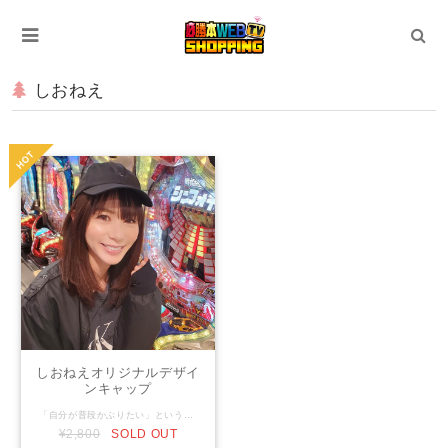
しおねえ
しおねえオリジナルデザイ
ンキャップ
「自分が普段かぶりたい」というコンセプトのもと、しおねえが自らデザインしたキャップです。 前面は「シンプルがいい」ということで、なんとニコニコマークが小さく入っているのみ(笑)。 裏面は「FINGERS CROSSED!」の刺繍が入っています。 つまり…これをかぶって生活すると良いことがいっぱい起こせるかも！ 素材はコットンとポリエステルの混合で、夏にもかぶれる涼しげな感じの手触りが特徴。 また浅めのローキャップで芯がないため、バッグに入れてもかさばりません。 しおねえ曰く「クシャっとしてしまえる」帽子になっています。 ツバのステッチは黒で３本入っています。
¥2,800
SOLD OUT