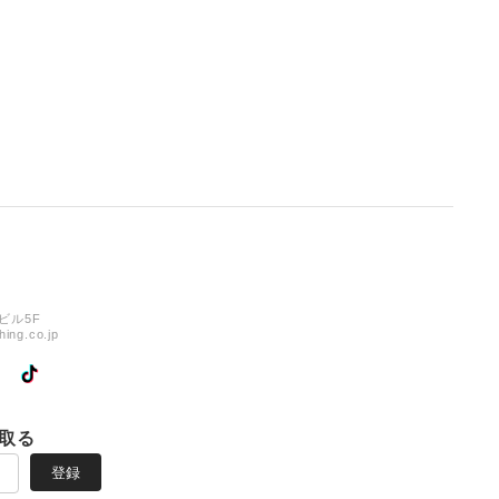
ビル5F
hing.co.jp
取る
登録