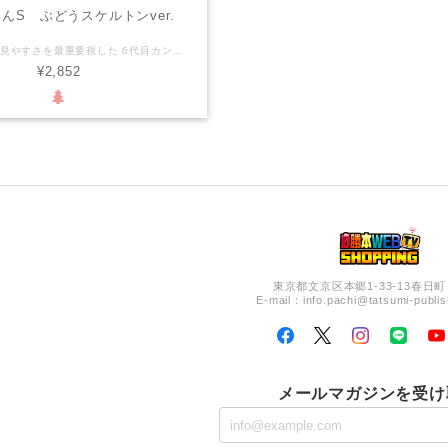
んS ぶどうスケルトンver.
使いやすさ、見やすさを最重要視した 6代目カンタくんに色違いバージョンが登場！ 翡翠のような美しさを備えたぶどうスケルトンver.が仲間入りです。 【究極の安定感を求めて！】 裏面のスベリ止めは前作の2倍！ どこかが接地すればビシッと止まる さらに付録の吸盤を使えば落下も防止！ この「吸盤」はきっと病みつきになる！！ ※仕様変更に伴い、現在は吸盤は付属しておりません 【シンプルな動作を大事に】 ボタンを押す・数値を見る… この当たり前の部分にこだわったカンタくんS！ ボタンはしっかりした押し心地 数値の見やすさは史上最高！！ 【小さいのに大きい！！】 本体は小さくコンパクト！ なのに液晶部分は大きい!? 数字が大きく見やすくなっているのが特徴 【使いやすさを考え抜いた】 「M」ボタンはモード(MODE)切替 ひし形ボタンは上下段切替 算出ボタンには「÷」の表示が！ つまり、見た目だけでも操作が可能に！！ (WEB説明書) https://hisshobon.com/kantasetsumeisho/
¥2,852
東京都文京区本郷1-33-13春日町
E-mail：
info.pachi@tatsumi-publis
メールマガジンを受け