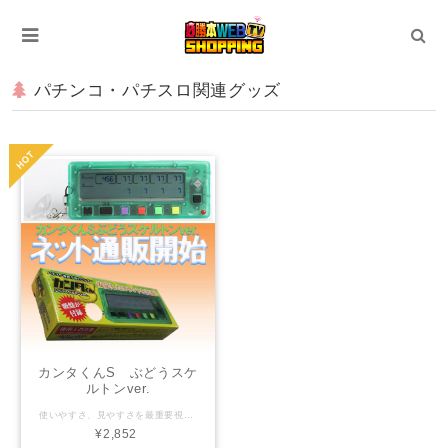
パチンコ・パチスロ関連グッズ
カンタくんS ぶどうスケ
ルトンver.
使いやすさ、見やすさを最重要視した 6代目カンタくんに色違いバージョンが登場！ 翡翠のような美しさを備えたぶどうスケルトンver.が仲間入りです。 【究極の安定感を求めて！】 裏面のスベリ止めは前作の2倍！ どこかが接地すればビシッと止まる さらに付録の吸盤を使えば落下も防止！ この「吸盤」はきっと病みつきになる！！ ※仕様変更に伴い、現在は吸盤は付属しておりません 【シンプルな動作を大事に】 ボタンを押す・数値を見る… この当たり前の部分にこだわったカンタくんS！ ボタンはしっかりした押し心地 数値の見やすさは史上最高！！ 【小さいのに大きい！！】 本体は小さくコンパクト！ なのに液晶部分は大きい!? 数字が大きく見やすくなっているのが特徴 【使いやすさを考え抜いた】 「M」ボタンはモード(MODE)切替 ひし形ボタンは上下段切替 算出ボタンには「÷」の表示が！ つまり、見た目だけでも操作が可能に！！ (WEB説明書) https://hisshobon.com/kantasetsumeisho/
¥2,852