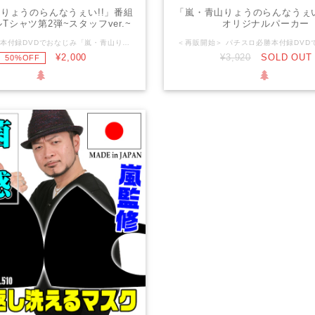
りょうのらんなうぇい!!」番組
「嵐・青山りょうのらんなうぇい
Tシャツ第2弾~スタッフver.~
オリジナルパーカー
パチスロ必勝本付録DVDでおなじみ「嵐・青山りょうのらんなうぇい!!」の、番組オリジナルTシャツ第2弾です。 ”You Lose TODAY”と書かれたイラストを、胸の真ん中に描きました。 【生地厚】 5.6オンス 【生地仕様】 綿100% セミコーマ糸 仕様：ダブルステッチ 【サイズ】 M L XL 着丈 69 73 77 身幅 52 55 58 肩幅 46 50 54 袖丈 20 22 24
¥2,000
¥3,920
SOLD OUT
50%OFF