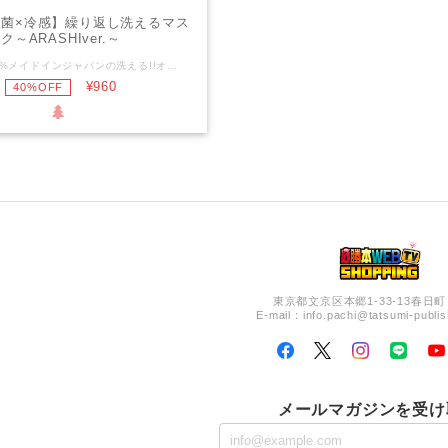
菌×冷感】繰り返し洗えるマス
ク～ARASHIver.～
嵐監修、100%メイドインジャパンの洗える!!オリジナルマスク。 GODと嵐の本名(五十嵐)をイメージした、「５１０」をデザイン。 アルファベットの”ARASHI”と組み合わせたバージョンと、風神雷神のイラストと組み合わせたバージョンの、2種類を用意しました。 また、制菌＆ひんやりキシリトール加工もついて、性能的にも申し分のないものに仕上がっています。 素材は、3枚の生地をつなぎ合わせた、話題のダンボールニットを使用。 ダンボールのような断面構造で、生地と生地の中糸の間に空気を溜めることができるため保湿性に優れており、ジャージなどのスポーツウエアに使われていることが多い素材です。 モノづくりのまち【東大阪ブランド】の100%メイドインジャパンならではの逸品です。 【サイズ】 ヨコ170㎜×タテ130㎜ 【対象】 花粉、飛沫感染予防、ホコリ等 【素材】 ポリエステル 91.0% ポリウレタン 9.0% 【特徴】 ■ハリがあり毛玉になりにくいストレッチ素材使用 ■生地に厚みもあり高い吸湿性で非常に肌にやさしい素材 ■3D構造であごの下までピッタリフィット ■洗濯して繰り返し使えるエコ使用 ■制菌加工仕様：生地にデオファクター制菌加工 雑菌をそれ以上増やすことなく不活化させ、菌数を減少させる ■キシリトール仕様：生地にI-9加工 吸キシリトールには水蒸気を反応し温度を下げる効果があり、反応後も長時間持続 【洗濯】 洗濯機による40～50回の試験済み。毛玉ができにくい 耐洗濯性に強く優れ、長くご使用いただけます
¥960
40%OFF
東京都文京区本郷1-33-13春日町
E-mail：
info.pachi@tatsumi-publis
メールマガジンを受け