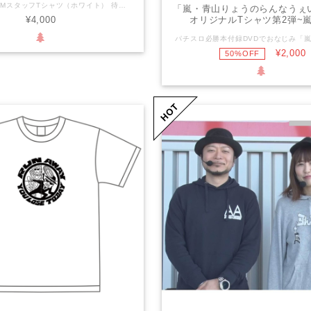
# NOSYSTEMスタッフTシャツ（ホワイト） 待望の「NO SYSTEM」スタッフTシャツに、ホワイトver.が新登場しました！ キャッチフレーズは「私たちスタッフ一同はあらシステムに二度と騙されません！」という力強いメッセージを込めています。この一枚で、あなたもその一員として特別な気持ちを体感してください。 【生地厚】 5.6オンス 【生地仕様】 綿100% セミコーマ糸 仕様：ダブルステッチ 【サイズ】 M L XL XXL 着丈 69 73 77 81 身幅 52 55 58 63 肩幅 46 50 54 57 袖丈 20 22 24 25 このTシャツは、普段使いはもちろん、イベントや仲間との集まりにも最適です。シンプルながらもインパクトのあるデザインで、コーディネートのアクセントになります。あなたのスタイルにぜひ追加してみてください！
「嵐・青山りょうのらんなうぇい
オリジナルTシャツ第2弾~嵐v
¥4,000
¥2,000
50%OFF