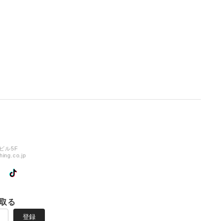
ビル5F
hing.co.jp
取る
登録