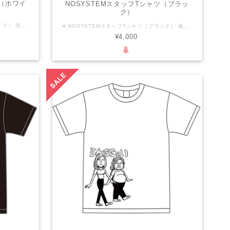
ツ（ホワイ
NOSYSTEMスタッフTシャツ（ブラッ
ク）
# GOSYSTEMスタッフTシャツ（ホワイト） 待望の「GO SYSTEM」スタッフTシャツ、ホワイトバージョンが再登場しました！ 嵐プロデュース第2弾、「GO SYSTEM」スタッフTシャツは、多くのファンの声に応えて再販が決定！「私たちスタッフ一同はあらシステムに二度と騙されません！」の掛け声をもとに企画された第1弾の人気を受け継ぎ、あらシステム肯定バージョンとしてデザインされたこのアイテムは、「私たちは未来を切り拓く力を持っている」という強いメッセージが込められています。この一枚を着ることで、あなたもその精神を体感し、仲間と共に新たな挑戦に臨んでみてください。 【生地厚】 5.6オンス 【生地仕様】 綿100% セミコーマ糸 仕様：ダブルステッチ 【サイズ】 M L XL XXL 着丈 69 73 77 81 身幅 52 55 58 63 肩幅 46 50 54 57 袖丈 20 22 24 25 このTシャツは普段使いはもちろん、イベントや仲間との集まりにもピッタリです。シンプルでありながらも印象的なデザインが、あなたのスタイルに華を添えることでしょう。ぜひ、あなたのワードローブに加えてみてください！
# NOSYSTEMスタッフTシャツ（ブラック） 嵐プロデュース「NO SYSTEM」スタッフTシャツが、好評につき再販売されることになりました！キャッチフレーズは「私たちスタッフ一同はあらシステムに二度と騙されません！」そのメッセージを胸に、日常で使いやすいシンプルなデザインが魅力です。 【生地厚】 5.6オンス 【生地仕様】 綿100% セミコーマ糸 仕様：ダブルステッチ 【サイズ】 M L XL XXL 着丈 69 73 77 81 身幅 52 55 58 63 肩幅 46 50 54 57 袖丈 20 22 24 25 このTシャツは、軽やかな着心地で様々なシーンにフィットします。スタイルを問わず、カジュアルにもコーディネートできるアイテムです。あなたもこのTシャツで「NO SYSTEM」のメッセージを広めてみませんか？
¥4,000