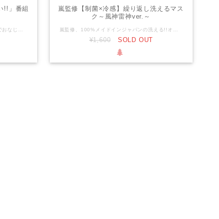
!!」番組
嵐監修【制菌×冷感】繰り返し洗えるマス
ク～風神雷神ver.～
＜再販開始＞ パチスロ必勝本付録DVDでおなじみ「嵐・青山りょうのらんなうぇい!!」。 大人気だった番組オリジナルTシャツに続く第2弾、パーカーが遂に登場！ ※「嵐モデル」と「青山モデル」の2種類あります。 ※お好きなモデルを選択して注文してください。 【サイズ表】 M 胸囲 88～96 適応身長 165～175 Ｌ 胸囲 96～104 適応身長 175～185 XＬ 胸囲 104～112 適応身長 175～185
嵐監修、100%メイドインジャパンの洗える!!オリジナルマスク。 GODと嵐の本名(五十嵐)をイメージした、「５１０」をデザイン。 アルファベットの”ARASHI”と組み合わせたバージョンと、風神雷神のイラストと組み合わせたバージョンの、2種類を用意しました。 また、制菌＆ひんやりキシリトール加工もついて、性能的にも申し分のないものに仕上がっています。 素材は、3枚の生地をつなぎ合わせた、話題のダンボールニットを使用。 ダンボールのような断面構造で、生地と生地の中糸の間に空気を溜めることができるため保湿性に優れており、ジャージなどのスポーツウエアに使われていることが多い素材です。 モノづくりのまち【東大阪ブランド】の100%メイドインジャパンならではの逸品です。 【サイズ】 ヨコ170㎜×タテ130㎜ 【対象】 花粉、飛沫感染予防、ホコリ等 【素材】 ポリエステル 91.0% ポリウレタン 9.0% 【特徴】 ■ハリがあり毛玉になりにくいストレッチ素材使用 ■生地に厚みもあり高い吸湿性で非常に肌にやさしい素材 ■3D構造であごの下までピッタリフィット ■洗濯して繰り返し使えるエコ使用 ■制菌加工仕様：生地にデオファクター制菌加工 雑菌をそれ以上増やすことなく不活化させ、菌数を減少させる ■キシリトール仕様：生地にI-9加工 吸キシリトールには水蒸気を反応し温度を下げる効果があり、反応後も長時間持続 【洗濯】 洗濯機による40～50回の試験済み。毛玉ができにくい 耐洗濯性に強く優れ、長くご使用いただけます
¥1,600
SOLD OUT