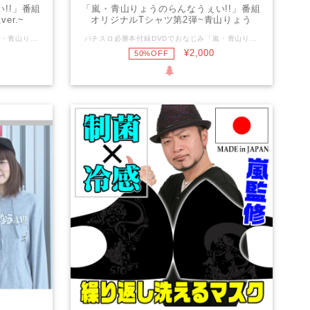
!!」番組
「嵐・青山りょうのらんなうぇい!!」番組
er.~
オリジナルTシャツ第2弾~青山りょう
ver.~
パチスロ必勝本付録DVDでおなじみ「嵐・青山りょうのらんなうぇい!!」の、番組オリジナルTシャツ第2弾です。 嵐ロボが発射するイラストを、胸に大きく描きました。 【生地厚】 5.6オンス 【生地仕様】 綿100% セミコーマ糸 仕様：ダブルステッチ 【サイズ】 M L XL 着丈 69 73 77 身幅 52 55 58 肩幅 46 50 54 袖丈 20 22 24
パチスロ必勝本付録DVDでおなじみ「嵐・青山りょうのらんなうぇい!!」の、番組オリジナルTシャツ第2弾です。 青山りょうと嵐が体操をしているイラストを、裾に描きました。 【生地厚】 5.6オンス 【生地仕様】 綿100% セミコーマ糸 仕様：ダブルステッチ 【サイズ】 M L XL 着丈 69 73 77 身幅 52 55 58 肩幅 46 50 54 袖丈 20 22 24
¥2,000
50%OFF