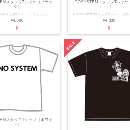
STEMスタッフTシャツ（ブラッ
GOSYSTEMスタッフTシャ
ク）
ト）
「GOSYSTEMスタッフTシャツ（ブラック）」が再登場しました！ 嵐プロデュース第2弾、「GO SYSTEM」スタッフTシャツは、多くのファンの声に応えて再販が決定！「私たちスタッフ一同はあらシステムに二度と騙されません！」の掛け声をもとに企画された第1弾の人気を受け継ぎ、あらシステム肯定バージョンとしてデザインされたこのアイテムは、シンプルながらも存在感のあるブラックカラーが魅力的です。 【生地厚】 5.6オンス 【生地仕様】 綿100% セミコーマ糸 仕様：ダブルステッチ 【サイズ】 M L XL XXL 着丈 69 73 77 81 身幅 52 55 58 63 肩幅 46 50 54 57 袖丈 20 22 24 25 このTシャツは、日常のコーデにプラスするだけでなく、イベントやライブにもぴったりのアイテムです。スタッフトとしての誇りを胸に、ぜひご着用ください！
¥4,000
¥4,000
STEMスタッフTシャツ（ホワイ
ト）