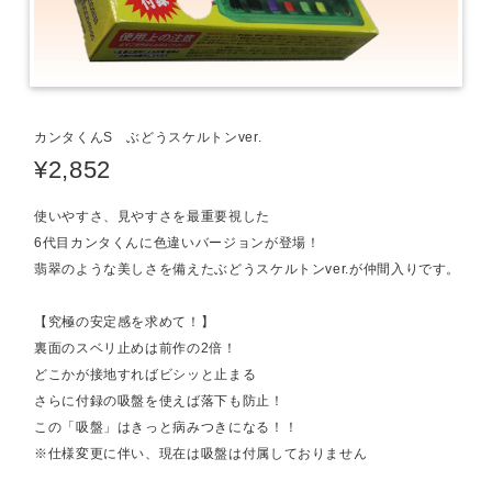
カンタくんS ぶどうスケルトンver.
¥2,852
使いやすさ、見やすさを最重要視した
6代目カンタくんに色違いバージョンが登場！
翡翠のような美しさを備えたぶどうスケルトンver.が仲間入りです。
【究極の安定感を求めて！】
裏面のスベリ止めは前作の2倍！
どこかが接地すればビシッと止まる
さらに付録の吸盤を使えば落下も防止！
この「吸盤」はきっと病みつきになる！！
※仕様変更に伴い、現在は吸盤は付属しておりません