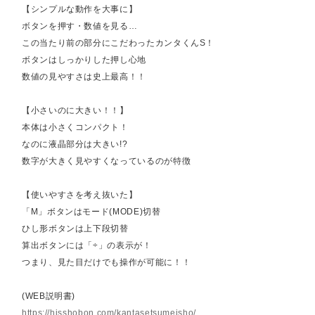
【シンプルな動作を大事に】
ボタンを押す・数値を見る…
この当たり前の部分にこだわったカンタくんS！
ボタンはしっかりした押し心地
数値の見やすさは史上最高！！
【小さいのに大きい！！】
本体は小さくコンパクト！
なのに液晶部分は大きい!?
数字が大きく見やすくなっているのが特徴
【使いやすさを考え抜いた】
「M」ボタンはモード(MODE)切替
ひし形ボタンは上下段切替
算出ボタンには「÷」の表示が！
つまり、見た目だけでも操作が可能に！！
(WEB説明書)
https://hisshobon.com/kantasetsumeisho/