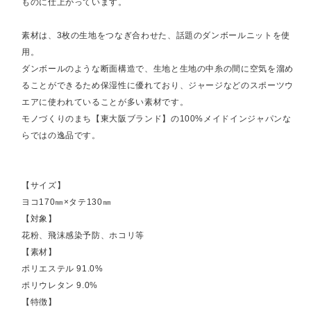
ものに仕上がっています。
素材は、3枚の生地をつなぎ合わせた、話題のダンボールニットを使
用。
ダンボールのような断面構造で、生地と生地の中糸の間に空気を溜め
ることができるため保湿性に優れており、ジャージなどのスポーツウ
エアに使われていることが多い素材です。
モノづくりのまち【東大阪ブランド】の100%メイドインジャパンな
らではの逸品です。
【サイズ】
ヨコ170㎜×タテ130㎜
【対象】
花粉、飛沫感染予防、ホコリ等
【素材】
ポリエステル 91.0%
ポリウレタン 9.0%
【特徴】