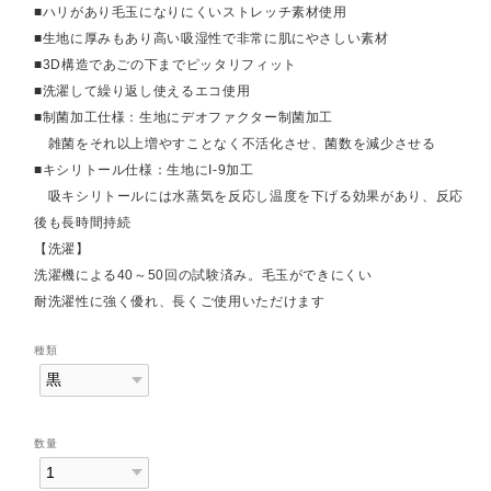
■ハリがあり毛玉になりにくいストレッチ素材使用
■生地に厚みもあり高い吸湿性で非常に肌にやさしい素材
■3D構造であごの下までピッタリフィット
■洗濯して繰り返し使えるエコ使用
■制菌加工仕様：生地にデオファクター制菌加工
雑菌をそれ以上増やすことなく不活化させ、菌数を減少させる
■キシリトール仕様：生地にI-9加工
吸キシリトールには水蒸気を反応し温度を下げる効果があり、反応
後も長時間持続
【洗濯】
洗濯機による40～50回の試験済み。毛玉ができにくい
耐洗濯性に強く優れ、長くご使用いただけます
種類
数量