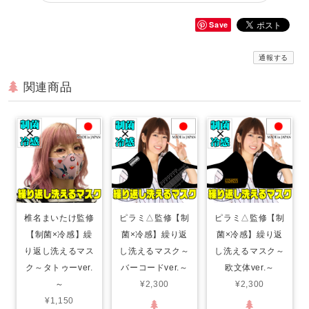
Save
通報する
関連商品
椎名まいたけ監修
ピラミ△監修【制
ピラミ△監修【制
【制菌×冷感】繰
菌×冷感】繰り返
菌×冷感】繰り返
り返し洗えるマス
し洗えるマスク～
し洗えるマスク～
ク～タトゥーver.
バーコードver.～
欧文体ver.～
～
¥2,300
¥2,300
¥1,150